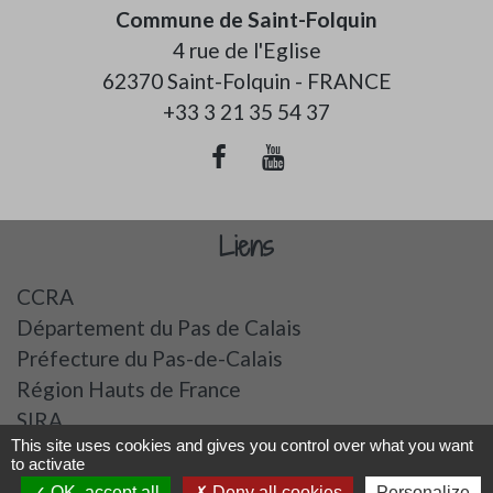
Commune de Saint-Folquin
4 rue de l'Eglise
62370 Saint-Folquin - FRANCE
+33 3 21 35 54 37
Liens
CCRA
Département du Pas de Calais
Préfecture du Pas-de-Calais
Région Hauts de France
SIRA
This site uses cookies and gives you control over what you want
to activate
Mentions légales
-
Politique de confidentialité
-
OK, accept all
Deny all cookies
Personalize