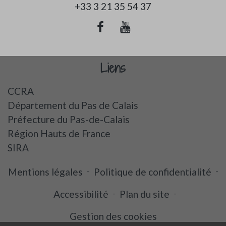
+33 3 21 35 54 37
Liens
CCRA
Département du Pas de Calais
Préfecture du Pas-de-Calais
Région Hauts de France
SIRA
Mentions légales
-
Politique de confidentialité
-
Accessibilité
-
Plan du site
-
Gestion des cookies