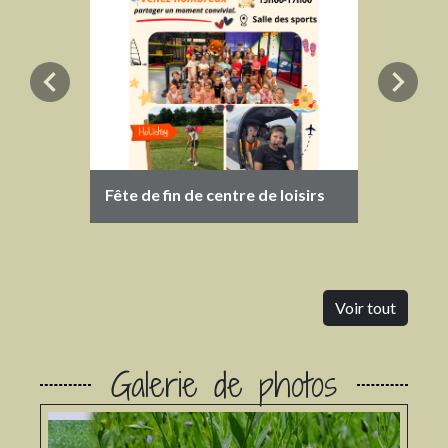
chevron_left
chevron_right
Fête de fin de centre de loisirs
Compri
Voir tout
Galerie de photos