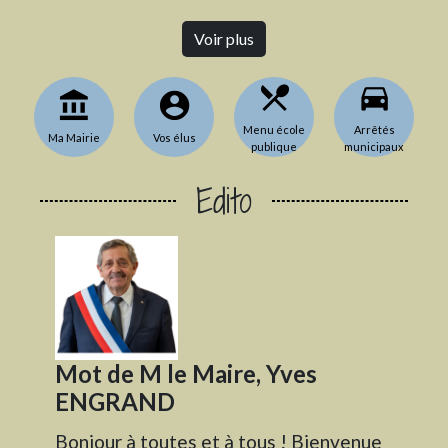
Voir plus
local_dining
directions_car
account_balance
account_circle
Menu école
Arrêtés
Ma Mairie
Vos élus
publique
municipaux
Edito
Mot de M le Maire, Yves
ENGRAND
Bonjour à toutes et à tous ! Bienvenue