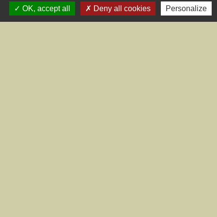
OK, accept all
Deny all cookies
Personalize
Liens
CCRA
Département du Pas de Calais
Préfecture du Pas-de-Calais
Région Hauts de France
SIRA
Mentions légales
-
Politique de confidentialité
-
Accessibilité
-
Plan du site
-
Gestion des cookies
Site créé en partenariat avec Réseau des Communes