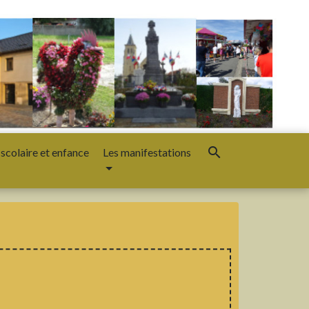
search
 scolaire et enfance
Les manifestations