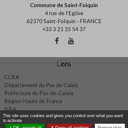
Commune de Saint-Folquin
4 rue de l'Eglise
62370 Saint-Folquin - FRANCE
+33 3 21 35 54 37
Liens
CCRA
Département du Pas de Calais
Préfecture du Pas-de-Calais
Région Hauts de France
SIRA
This site uses cookies and gives you control over what you want
to activate
Mentions légales
-
Politique de confidentialité
-
OK, accept all
Deny all cookies
Personalize