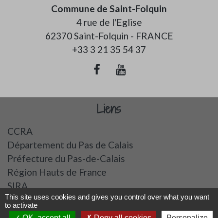
Commune de Saint-Folquin
4 rue de l'Eglise
62370 Saint-Folquin - FRANCE
+33 3 21 35 54 37
Liens
CCRA
Département du Pas de Calais
Préfecture du Pas-de-Calais
Région Hauts de France
SIRA
This site uses cookies and gives you control over what you want
to activate
Mentions légales
-
Politique de confidentialité
-
OK, accept all
Deny all cookies
Personalize