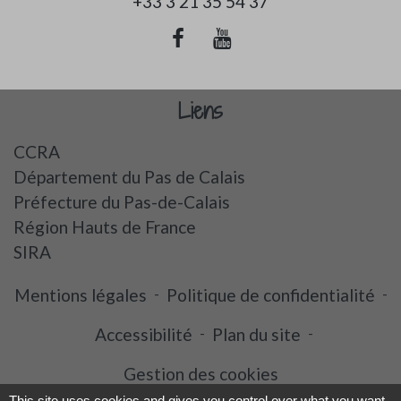
+33 3 21 35 54 37
Liens
CCRA
Département du Pas de Calais
Préfecture du Pas-de-Calais
Région Hauts de France
SIRA
Mentions légales
-
Politique de confidentialité
-
Accessibilité
-
Plan du site
-
Gestion des cookies
This site uses cookies and gives you control over what you want