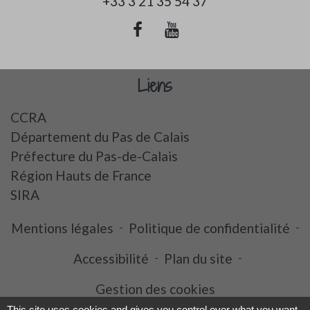
+33 3 21 35 54 37
Liens
CCRA
Département du Pas de Calais
Préfecture du Pas-de-Calais
Région Hauts de France
SIRA
Mentions légales
-
Politique de confidentialité
-
Accessibilité
-
Plan du site
-
Gestion des cookies
This site uses cookies and gives you control over what you want